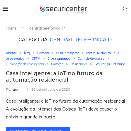
Home
central telefônica IP
CATEGORIA:
CENTRAL TELEFÔNICA IP
Alarme
blog
Câmera
casa inteligente
central telefônica IP
cerca eletrica
CFTV
Cibersegurança
Controle de acesso
Iluminação de emergência
Proteção
Residencial
Segurança Eletrônica
Casa inteligente: a IoT no futuro da
automação residencial
Por
admin
28 de outubro de 2020
Casa inteligente: a IoT no futuro da automação residencial
A evolução da Internet das Coisas (IoT) deve causar o
próximo grande impacto…