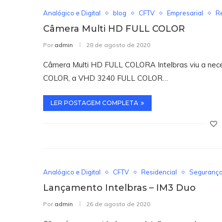
Analógico e Digital
blog
CFTV
Empresarial
R
Câmera Multi HD FULL COLOR
Por
admin
28 de agosto de 2020
Câmera Multi HD FULL COLORA Intelbras viu a nec
COLOR, a VHD 3240 FULL COLOR…
LER POSTAGEM COMPLETA
Analógico e Digital
CFTV
Residencial
Segurança 
Lançamento Intelbras – IM3 Duo
Por
admin
26 de agosto de 2020