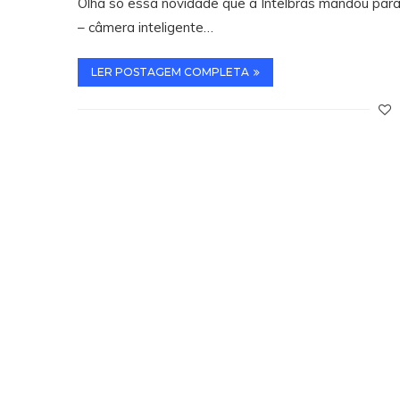
Olha só essa novidade que a Intelbras mandou par
– câmera inteligente…
LER POSTAGEM COMPLETA