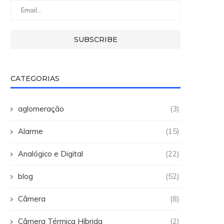
CATEGORIAS
aglomeração
(3)
Alarme
(15)
Analógico e Digital
(22)
blog
(52)
Câmera
(8)
Câmera Térmica Híbrida
(2)