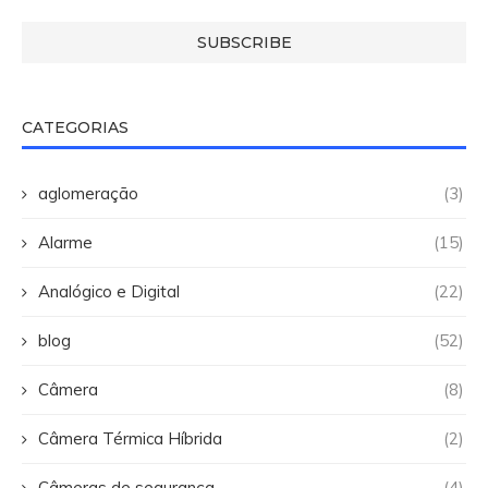
CATEGORIAS
aglomeração
(3)
Alarme
(15)
Analógico e Digital
(22)
blog
(52)
Câmera
(8)
Câmera Térmica Híbrida
(2)
Câmeras de segurança
(4)