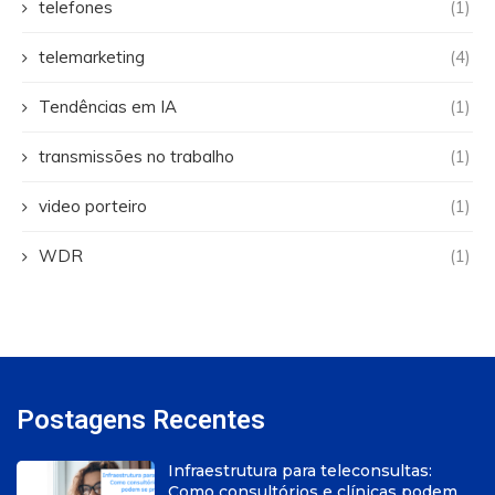
telefones
(1)
telemarketing
(4)
Tendências em IA
(1)
transmissões no trabalho
(1)
video porteiro
(1)
WDR
(1)
Postagens Recentes
Infraestrutura para teleconsultas:
Como consultórios e clínicas podem