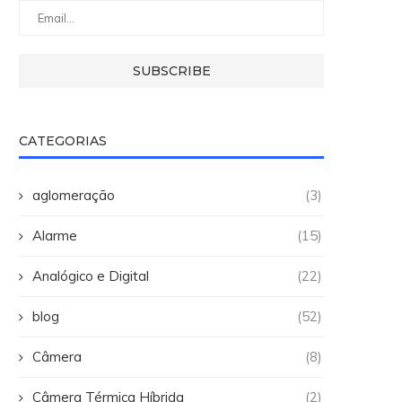
CATEGORIAS
aglomeração
(3)
Alarme
(15)
Analógico e Digital
(22)
blog
(52)
Câmera
(8)
Câmera Térmica Híbrida
(2)